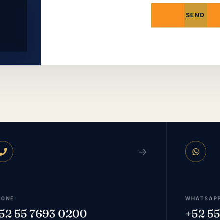
s
→
HONE
WHATSAP
52 55 7693 0200
+52 55