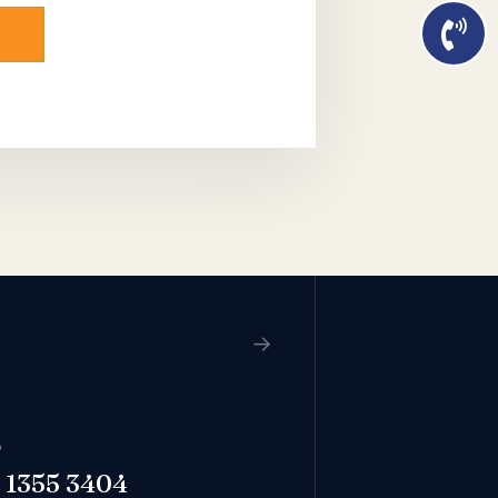
→
P
 1355 3404