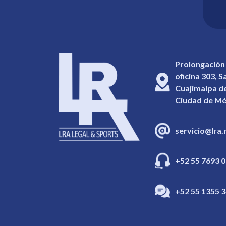
Prolongación
oficina 303, 
Cuajimalpa de
Ciudad de Mé
servicio@lra
+52 55 7693 0
+52 55 1355 